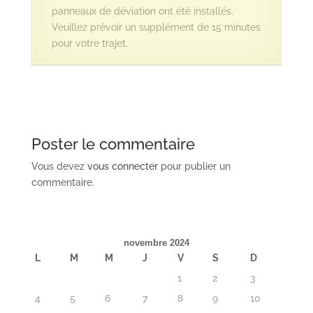
panneaux de déviation ont été installés.
Veuillez prévoir un supplément de 15 minutes
pour votre trajet.
Poster le commentaire
Vous devez
vous connecter
pour publier un
commentaire.
novembre 2024
L
M
M
J
V
S
D
1
2
3
4
5
6
7
8
9
10