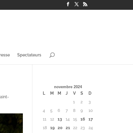
resse
Spectateurs
novembre 2024
L
M
M
J
V
S
D
aint-
1
2
3
4
5
6
7
8
9
10
11
12
13
14
15
16
17
18
19
20
21
22
23
24