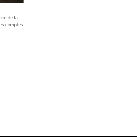
nce de la
 les comptes