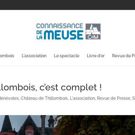
lombois
L'association
Le spectacle
Livre d'or
Revue de P
llombois, c’est complet !
Bénévoles
,
Château de Thillombois
,
L'association
,
Revue de Presse
,
S