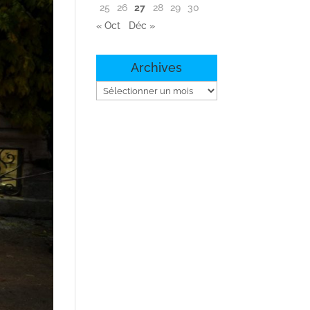
25
26
27
28
29
30
« Oct
Déc »
Archives
Archives