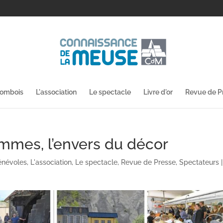
lombois
L'association
Le spectacle
Livre d'or
Revue de P
ammes, l’envers du décor
énévoles
,
L'association
,
Le spectacle
,
Revue de Presse
,
Spectateurs