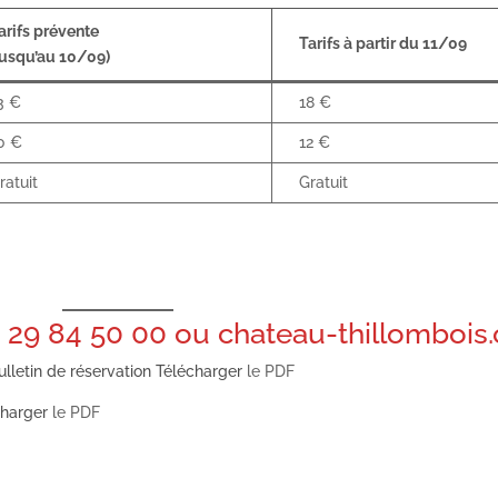
arifs prévente
Tarifs à partir du 11/09
jusqu’au 10/09)
3 €
18 €
0 €
12 €
ratuit
Gratuit
3 29 84 50 00 ou
chateau-thillombois
lletin de réservation
Télécharger
le PDF
charger
le PDF