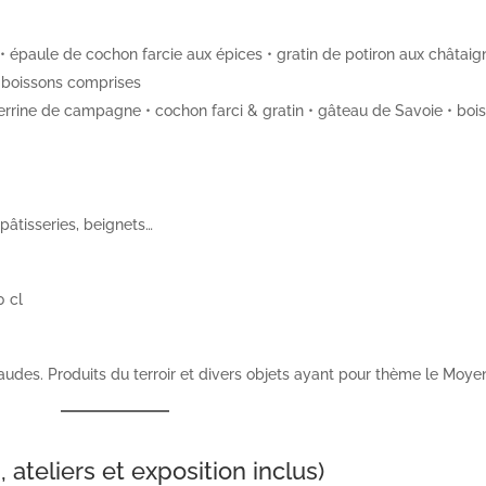
 • épaule de cochon farcie aux épices • gratin de potiron aux châtaig
• boissons comprises
terrine de campagne • cochon farci & gratin • gâteau de Savoie • boi
pâtisseries, beignets…
0 cl
haudes. Produits du terroir et divers objets ayant pour thème le Moye
 ateliers et exposition inclus)