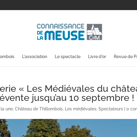
lombois
L'association
Le spectacle
Livre d'or
Revue de P
tterie « Les Médiévales du chât
révente jusqu’au 10 septembre !
 la une
,
Château de Thillombois
,
Les médiévales
,
Spectateurs
|
0 co