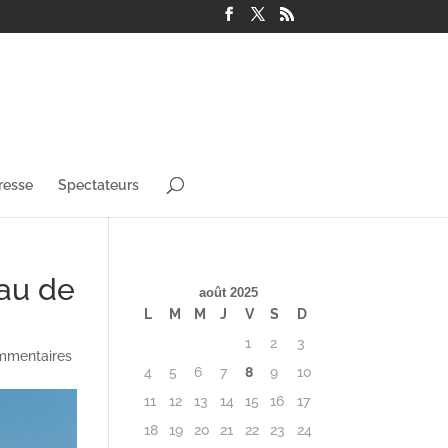
resse
Spectateurs
eau de
août 2025
L
M
M
J
V
S
D
1
2
3
mmentaires
4
5
6
7
8
9
10
11
12
13
14
15
16
17
18
19
20
21
22
23
24