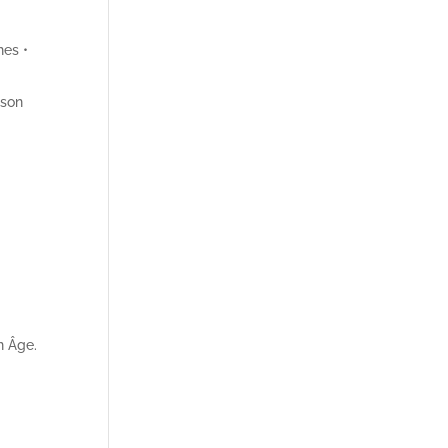
nes •
sson
n Âge.