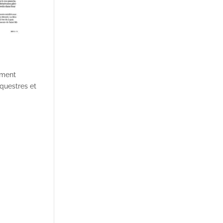
mment
équestres et