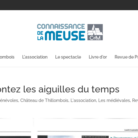
lombois
L'association
Le spectacle
Livre d'or
Revue de P
ntez les aiguilles du temps
énévoles
,
Château de Thillombois
,
L'association
,
Les médiévales
,
Re