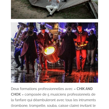
Deux formations professionnelles avec «
CHIK AND
CHOK
» composée de 5 musiciens professionnels de
la fanfare qui déambuleront avec tous les intruments
(trombone, trompette, souba, caisse claire) invitant le