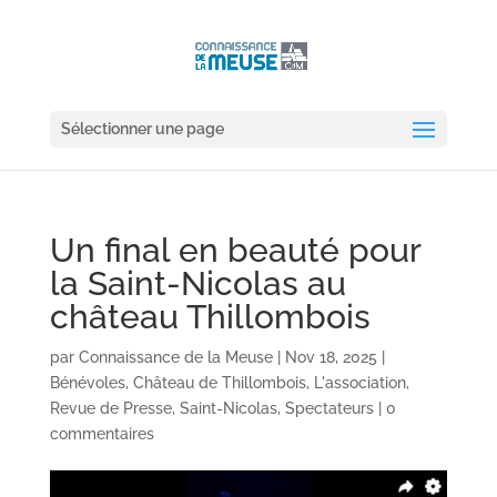
Sélectionner une page
Un final en beauté pour
la Saint-Nicolas au
château Thillombois
par
Connaissance de la Meuse
|
Nov 18, 2025
|
Bénévoles
,
Château de Thillombois
,
L'association
,
Revue de Presse
,
Saint-Nicolas
,
Spectateurs
|
0
commentaires