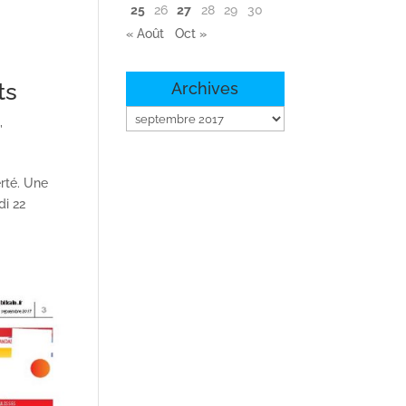
25
26
27
28
29
30
« Août
Oct »
ts
Archives
Archives
s
,
erté. Une
di 22