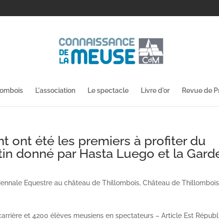
lombois
L'association
Le spectacle
Livre d'or
Revue de P
 ont été les premiers à profiter du
tin donné par Hasta Luego et la Gard
iennale Equestre au château de Thillombois
,
Château de Thillomboi
rrière et 4200 élèves meusiens en spectateurs – Article Est Républ