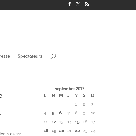
resse
Spectateurs
septembre 2017
e
L
M
M
J
V
S
D
1
2
3
4
5
6
7
8
9
10
s
,
11
12
13
14
15
16
17
18
19
20
21
22
23
24
icain du 22