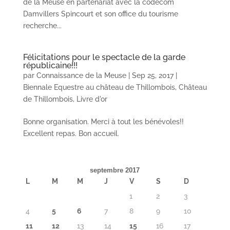
de la Meuse en partenariat avec la codecom
Damvillers Spincourt et son office du tourisme
recherche...
Félicitations pour le spectacle de la garde
républicaine!!!
par
Connaissance de la Meuse
|
Sep 25, 2017
|
Biennale Equestre au château de Thillombois
,
Château
de Thillombois
,
Livre d'or
Bonne organisation. Merci à tout les bénévoles!!
Excellent repas. Bon accueil.
septembre 2017
L
M
M
J
V
S
D
1
2
3
4
5
6
7
8
9
10
11
12
13
14
15
16
17