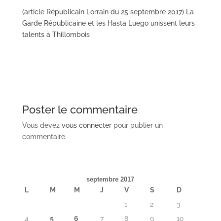
(article Républicain Lorrain du 25 septembre 2017) La
Garde Républicaine et les Hasta Luego unissent leurs
talents à Thillombois
Poster le commentaire
Vous devez
vous connecter
pour publier un
commentaire.
septembre 2017
L
M
M
J
V
S
D
1
2
3
4
5
6
7
8
9
10