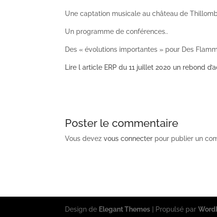
Une captation musicale au château de Thillombo
Un programme de conférences..
Des « évolutions importantes » pour Des Flamme
Lire l article ERP du 11 juillet 2020 un rebond d
Poster le commentaire
Vous devez
vous connecter
pour publier un co
Design de
Elegant Themes
| Propulsé par
Word