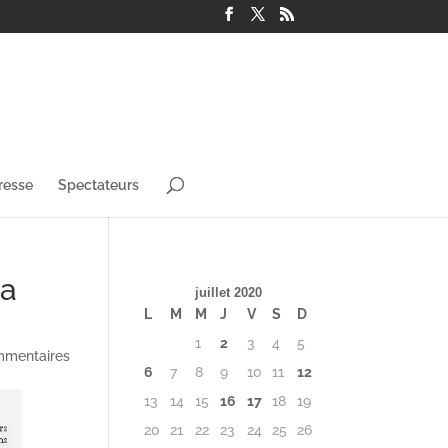
resse
Spectateurs
la
juillet 2020
L
M
M
J
V
S
D
1
2
3
4
5
mmentaires
6
7
8
9
10
11
12
13
14
15
16
17
18
19
20
21
22
23
24
25
26