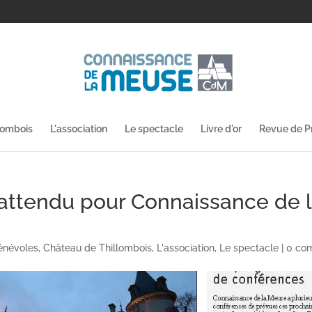
lombois
L'association
Le spectacle
Livre d'or
Revue de P
 attendu pour Connaissance de 
énévoles
,
Château de Thillombois
,
L'association
,
Le spectacle
|
0 co