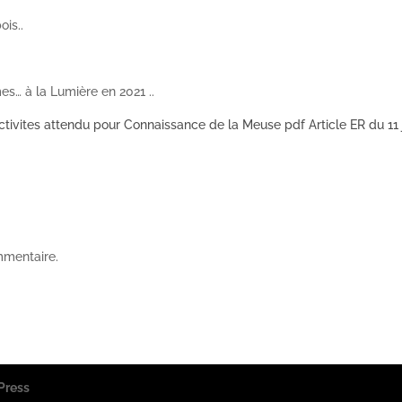
is..
s… à la Lumière en 2021 ..
’activites attendu pour Connaissance de la Meuse pdf Article ER du 11 
mmentaire.
Press