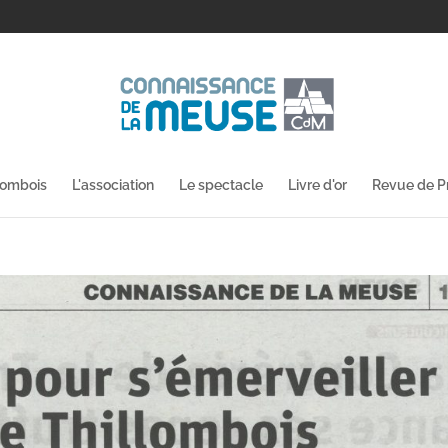
lombois
L'association
Le spectacle
Livre d'or
Revue de P