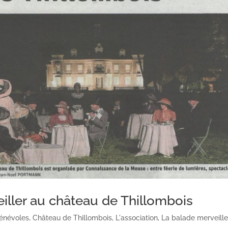
eiller au château de Thillombois
énévoles
,
Château de Thillombois
,
L'association
,
La balade merveill