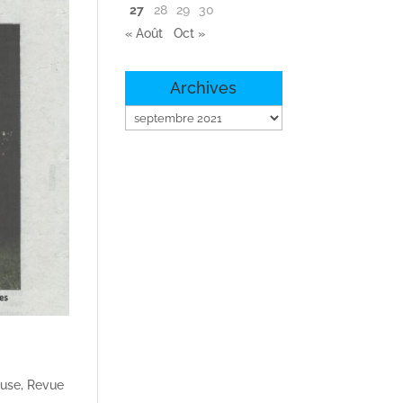
27
28
29
30
« Août
Oct »
Archives
Archives
euse
,
Revue