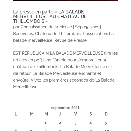
La presse en parle « LA BALADE
MERVEILLEUSE AU CHATEAU DE
THILLOMBOIS »
par
Connaissance de la Meuse
|
Sep 25, 2021
|
Bénévoles
,
Château de Thillombois
,
L'association
,
La
balade merveilleuse
,
Revue de Presse
EST REPUBLICAIN LA BALADE MERVEILLEUSE (lire les
articles en pdf) Une flânerie pour s’émerveiller au
château de Thillombois. La Balade Merveilleuse est
de retour. La Balade Merveilleuse enchante et
envoûte. Vivez les premières secondes de La Balade
Merveilleuse...
septembre 2021
L
M
M
J
V
S
D
1
2
3
4
5
6
7
8
9
10
11
12