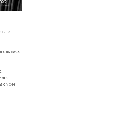
us, le
le des sacs
e,
e nos
ation des