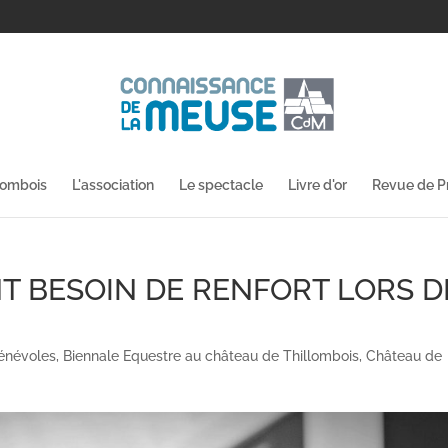
lombois
L'association
Le spectacle
Livre d'or
Revue de P
T BESOIN DE RENFORT LORS D
énévoles
,
Biennale Equestre au château de Thillombois
,
Château de