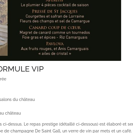
FORMULE VIP
trée
 salons du château
 au château
 ci-dessus. Le repas prestige (détaillé ci-dessous) est élaboré et se
oupe de champagne De Saint Gall, un verre de vin par mets et un café.