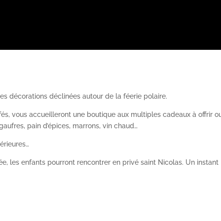
S
 décorations déclinées autour de la féerie polaire.
s, vous accueilleront une boutique aux multiples cadeaux à offrir ou à
ufres, pain d’épices, marrons, vin chaud…
térieures…
, les enfants pourront rencontrer en privé saint Nicolas. Un instan