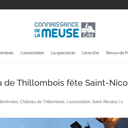
lombois
L'association
Le spectacle
Livre d'or
Revue de P
u de Thillombois fête Saint-Nico
Bénévoles
,
Château de Thillombois
,
L'association
,
Saint-Nicolas
|
0