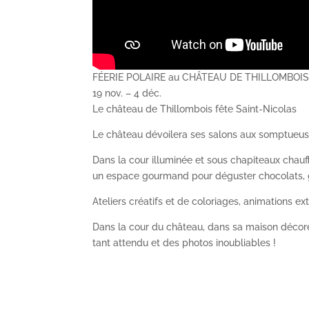
FÉERIE POLAIRE au CHÂTEAU DE THILLOMBOI
19 nov. – 4 déc.
Le château de Thillombois fête Saint-Nicolas
Le château dévoilera ses salons aux somptueuses
Dans la cour illuminée et sous chapiteaux chauffé
un espace gourmand pour déguster chocolats, ga
Ateliers créatifs et de coloriages, animations ex
Dans la cour du château, dans sa maison décorée
tant attendu et des photos inoubliables !