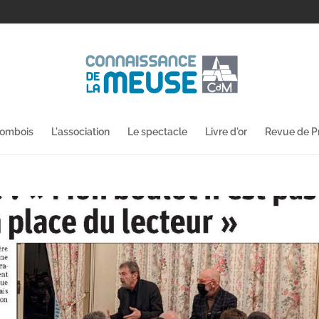
lombois
L'association
Le spectacle
Livre d'or
Revue de P