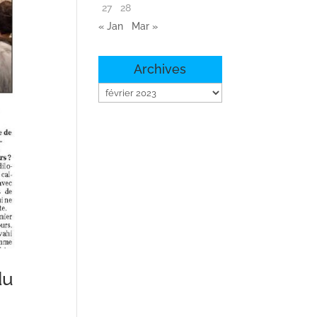
27
28
« Jan
Mar »
Archives
Archives
du