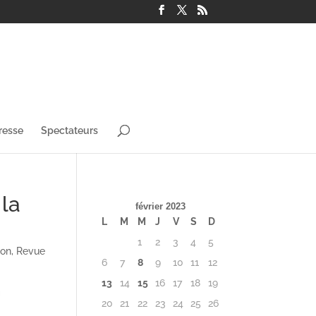
resse
Spectateurs
 la
février 2023
L
M
M
J
V
S
D
1
2
3
4
5
ion
,
Revue
6
7
8
9
10
11
12
13
14
15
16
17
18
19
20
21
22
23
24
25
26