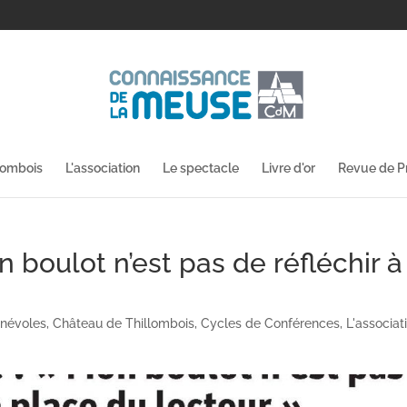
lombois
L'association
Le spectacle
Livre d'or
Revue de P
n boulot n’est pas de réfléchir à
névoles
,
Château de Thillombois
,
Cycles de Conférences
,
L'associat