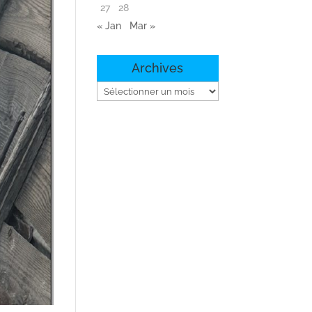
27
28
« Jan
Mar »
Archives
Archives