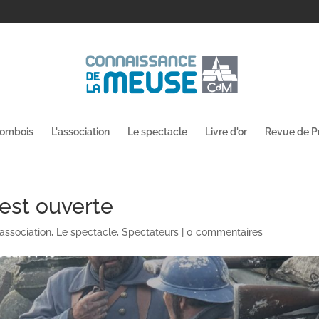
lombois
L'association
Le spectacle
Livre d'or
Revue de P
 est ouverte
'association
,
Le spectacle
,
Spectateurs
|
0 commentaires