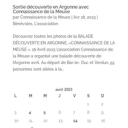
Sortie découverte en Argonne avec
Connaissance de la Meuse
par
Connaissance de la Meuse
|
Avr 18, 2023
|
Bénévoles
,
L'association
Découvrez toutes les photos de la BALADE
DÉCOUVERTE EN ARGONNE, »CONNAISSANCE DE LA
MEUSE », 16 Avril 2023 L’association Connaissance de
la Meuse a organisé une balade découverte de
l’Argonne avril. Au départ de Bar-le- Duc et Verdun, 55
personnes sont allées à la...
avril 2023
L
M
M
J
V
S
D
1
2
3
4
5
6
7
8
9
10
11
12
13
14
15
16