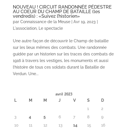
NOUVEAU ! CIRCUIT RANDONNÉE PÉDESTRE
AU COEUR DU CHAMP DE BATAILLE (les
vendredis) : «Suivez l’historien»
par
Connaissance de la Meuse
|
Avr 19, 2023
|
L'association
,
Le spectacle
Une autre façon de découvrir le Champ de bataille
sur les lieux mêmes des combats. Une randonnée
guidée par un historien sur les traces des combats de
1916 à travers les vestiges, les monuments et aussi
l’histoire de tous ces soldats durant la Bataille de
Verdun. Une...
avril 2023
L
M
M
J
V
S
D
1
2
3
4
5
6
7
8
9
10
11
12
13
14
15
16