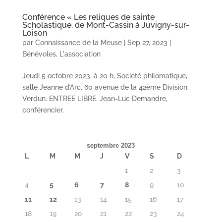
Conférence « Les reliques de sainte
Scholastique, de Mont-Cassin à Juvigny-sur-
Loison
par
Connaissance de la Meuse
|
Sep 27, 2023
|
Bénévoles
,
L'association
Jeudi 5 octobre 2023, à 20 h, Société philomatique,
salle Jeanne d’Arc, 60 avenue de la 42ème Division,
Verdun. ENTREE LIBRE. Jean-Luc Demandre,
conférencier.
septembre 2023
L
M
M
J
V
S
D
1
2
3
4
5
6
7
8
9
10
11
12
13
14
15
16
17
18
19
20
21
22
23
24