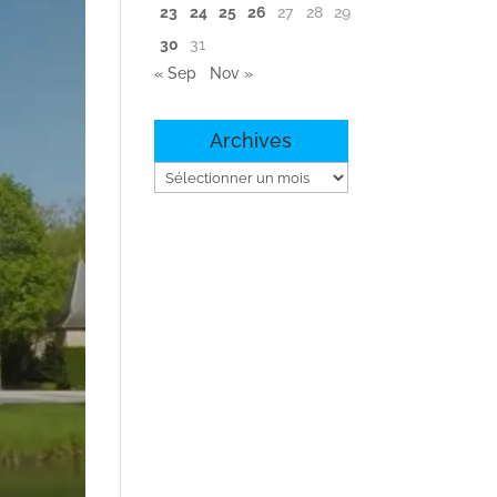
23
24
25
26
27
28
29
30
31
« Sep
Nov »
Archives
Archives