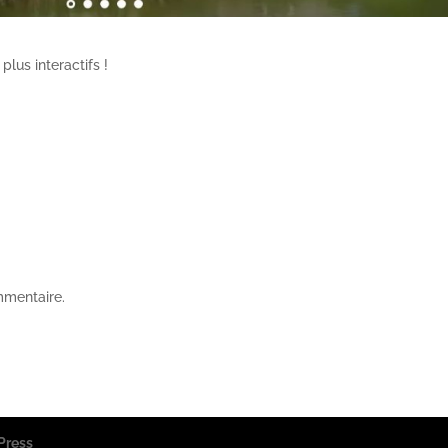
lus interactifs !
mmentaire.
Press