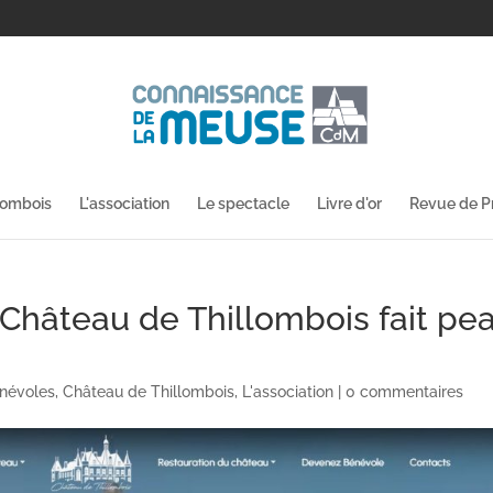
lombois
L'association
Le spectacle
Livre d'or
Revue de P
 Château de Thillombois fait pe
névoles
,
Château de Thillombois
,
L'association
|
0 commentaires