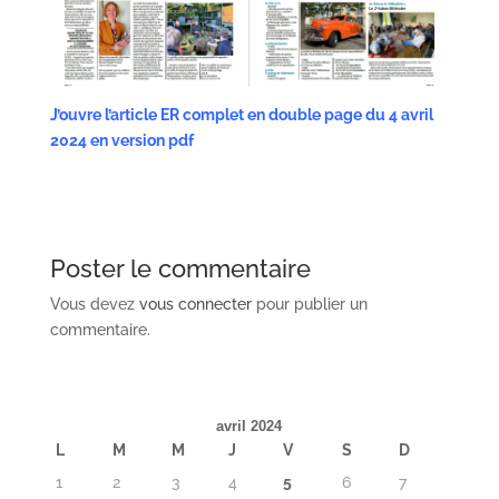
J’ouvre l’article ER complet en double page du 4 avril
2024 en version pdf
Poster le commentaire
Vous devez
vous connecter
pour publier un
commentaire.
avril 2024
L
M
M
J
V
S
D
1
2
3
4
5
6
7