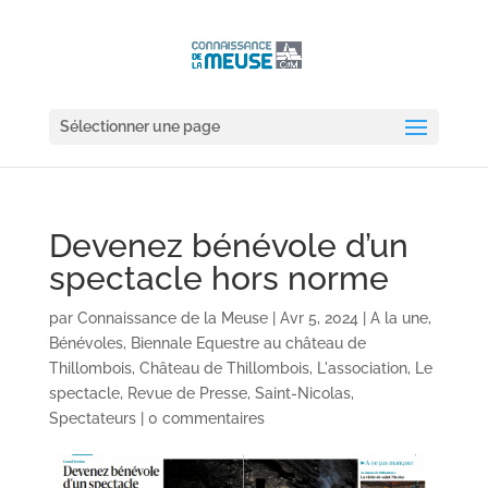
Sélectionner une page
Devenez bénévole d’un
spectacle hors norme
par
Connaissance de la Meuse
|
Avr 5, 2024
|
A la une
,
Bénévoles
,
Biennale Equestre au château de
Thillombois
,
Château de Thillombois
,
L'association
,
Le
spectacle
,
Revue de Presse
,
Saint-Nicolas
,
Spectateurs
|
0 commentaires