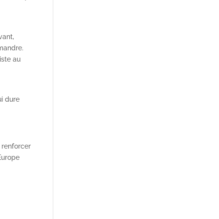
vant,
emandre.
iste au
ui dure
 renforcer
’Europe