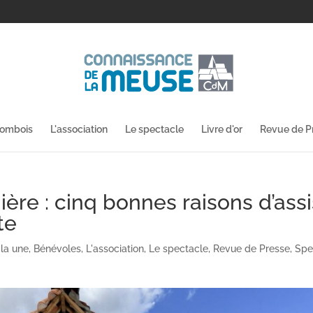
lombois
L'association
Le spectacle
Livre d'or
Revue de P
ère : cinq bonnes raisons d’assi
te
 la une
,
Bénévoles
,
L'association
,
Le spectacle
,
Revue de Presse
,
Spe