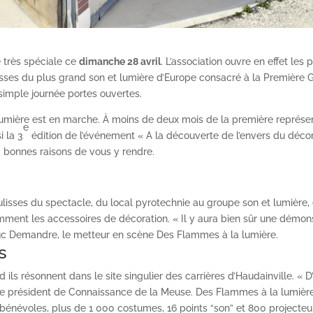
 très spéciale ce
dimanche 28 avril
. L’association ouvre en effet les 
lisses du plus grand son et lumière d’Europe consacré à la Première 
simple journée portes ouvertes.
umière est en marche. À moins de deux mois de la première représen
e
i la 3
édition de l’événement « A la découverte de l’envers du déco
q bonnes raisons de vous y rendre.
lisses du spectacle, du local pyrotechnie au groupe son et lumière,
amment les accessoires de décoration. « Il y aura bien sûr une démon
-Luc Demandre, le metteur en scène Des Flammes à la lumière.
s
ils résonnent dans le site singulier des carrières d’Haudainville. « D’a
t le président de Connaissance de la Meuse. Des Flammes à la lumière
bénévoles, plus de 1 000 costumes, 16 points “son” et 800 projecteu