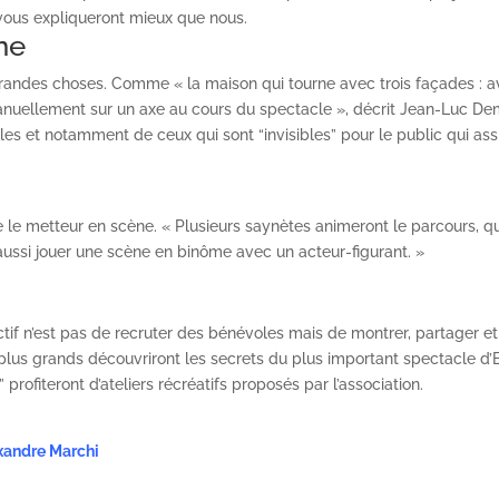
vous expliqueront mieux que nous.
ne
 grandes choses. Comme « la maison qui tourne avec trois façades : a
 manuellement sur un axe au cours du spectacle », décrit Jean-Luc D
les et notamment de ceux qui sont “invisibles” pour le public qui ass
e le metteur en scène. « Plusieurs saynètes animeront le parcours, q
x aussi jouer une scène en binôme avec un acteur-figurant. »
ctif n’est pas de recruter des bénévoles mais de montrer, partager et
 plus grands découvriront les secrets du plus important spectacle d
profiteront d’ateliers récréatifs proposés par l’association.
xandre Marchi