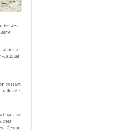
portes des
Guerre
tation (le
r », auquel
 en passant
stration de
illeurs, les
, c’est
rs ! Ce que