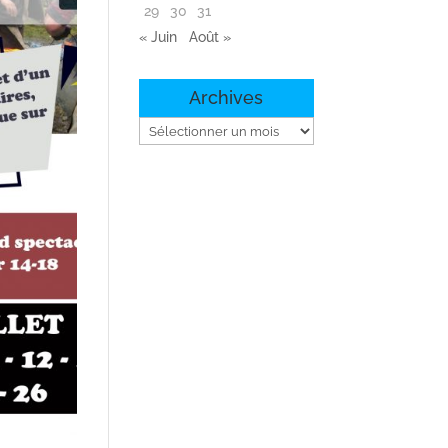
29
30
31
« Juin
Août »
Archives
Archives