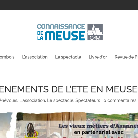
lombois
L'association
Le spectacle
Livre d'or
Revue de P
ENEMENTS DE L’ETE EN MEUSE
énévoles
,
L'association
,
Le spectacle
,
Spectateurs
|
0 commentaires