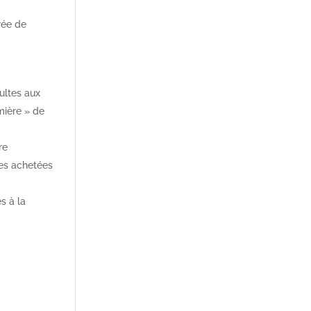
trée de
ultes aux
mière » de
re
ées achetées
s à la