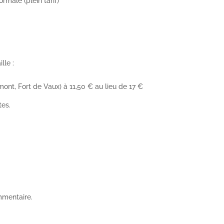
ormale (plein tarif)
lle :
ont, Fort de Vaux) à 11,50 € au lieu de 17 €
tes.
mmentaire.