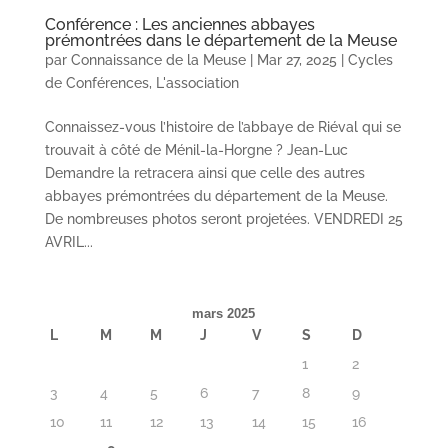
Conférence : Les anciennes abbayes
prémontrées dans le département de la Meuse
par
Connaissance de la Meuse
|
Mar 27, 2025
|
Cycles
de Conférences
,
L'association
Connaissez-vous l’histoire de l’abbaye de Riéval qui se
trouvait à côté de Ménil-la-Horgne ? Jean-Luc
Demandre la retracera ainsi que celle des autres
abbayes prémontrées du département de la Meuse.
De nombreuses photos seront projetées. VENDREDI 25
AVRIL...
mars 2025
L
M
M
J
V
S
D
1
2
3
4
5
6
7
8
9
10
11
12
13
14
15
16