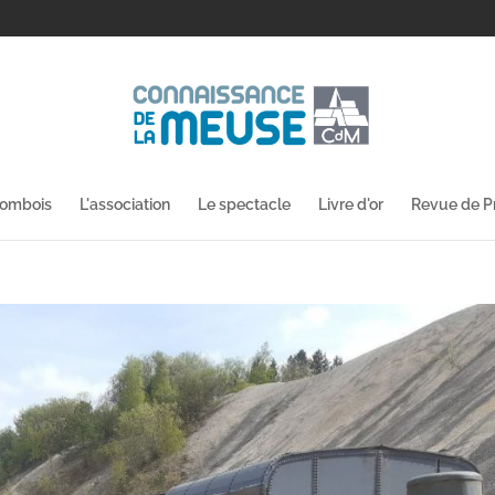
lombois
L'association
Le spectacle
Livre d'or
Revue de P